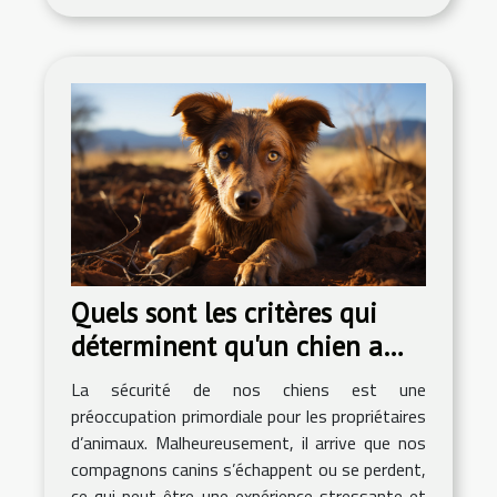
Quels sont les critères qui
déterminent qu'un chien a
été retrouvé en sécurité?
La sécurité de nos chiens est une
préoccupation primordiale pour les propriétaires
d’animaux. Malheureusement, il arrive que nos
compagnons canins s’échappent ou se perdent,
ce qui peut être une expérience stressante et