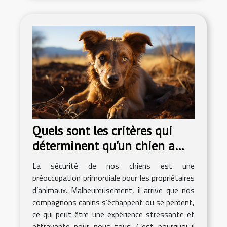
Quels sont les critères qui
déterminent qu'un chien a
été retrouvé en sécurité?
La sécurité de nos chiens est une
préoccupation primordiale pour les propriétaires
d’animaux. Malheureusement, il arrive que nos
compagnons canins s’échappent ou se perdent,
ce qui peut être une expérience stressante et
effrayante pour nous tous. C’est pourquoi il