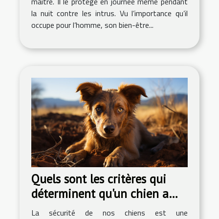
maître. Il le protège en journée même pendant
la nuit contre les intrus. Vu l’importance qu’il
occupe pour l’homme, son bien-être...
Quels sont les critères qui
déterminent qu'un chien a
été retrouvé en sécurité?
La sécurité de nos chiens est une