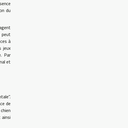
ésence
on du
ragent
r peut
nces à
s jeux
e. Par
mal et
tale".
ace de
 chien
 ainsi