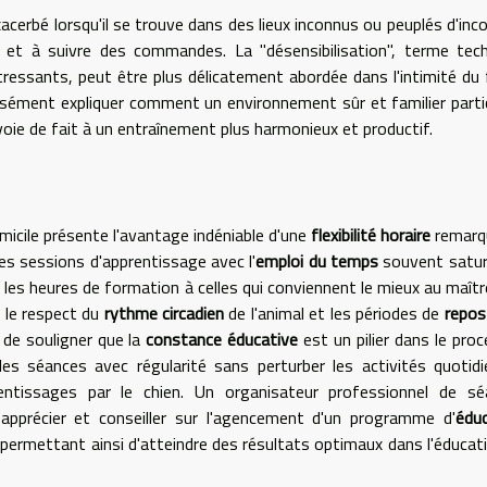
exacerbé lorsqu'il se trouve dans des lieux inconnus ou peuplés d'inc
 et à suivre des commandes. La "désensibilisation", terme tec
stressants, peut être plus délicatement abordée dans l'intimité du 
isément expliquer comment un environnement sûr et familier parti
voie de fait à un entraînement plus harmonieux et productif.
icile présente l'avantage indéniable d'une
flexibilité horaire
remarqu
es sessions d'apprentissage avec l'
emploi du temps
souvent satur
r les heures de formation à celles qui conviennent le mieux au maîtr
 le respect du
rythme circadien
de l'animal et les périodes de
repos
l de souligner que la
constance éducative
est un pilier dans le pro
r les séances avec régularité sans perturber les activités quotid
entissages par le chien. Un organisateur professionnel de sé
 apprécier et conseiller sur l'agencement d'un programme d'
édu
ermettant ainsi d'atteindre des résultats optimaux dans l'éducat