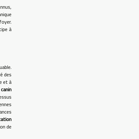
onnus,
hnique
foyer.
cipe à
able.
é des
e et à
 canin
cessus
iennes
ances
cation
ion de