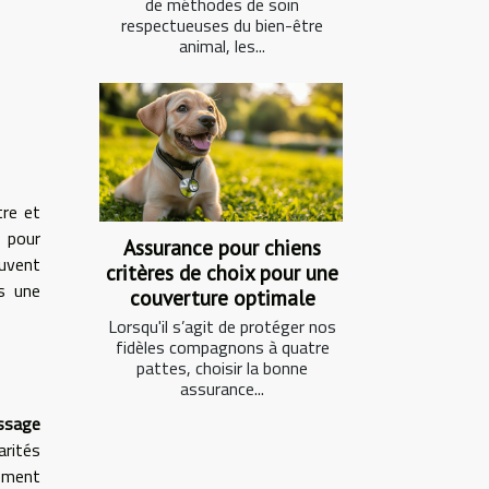
de méthodes de soin
respectueuses du bien-être
animal, les...
tre et
 pour
Assurance pour chiens
uvent
critères de choix pour une
s une
couverture optimale
Lorsqu'il s’agit de protéger nos
fidèles compagnons à quatre
pattes, choisir la bonne
assurance...
issage
arités
uement