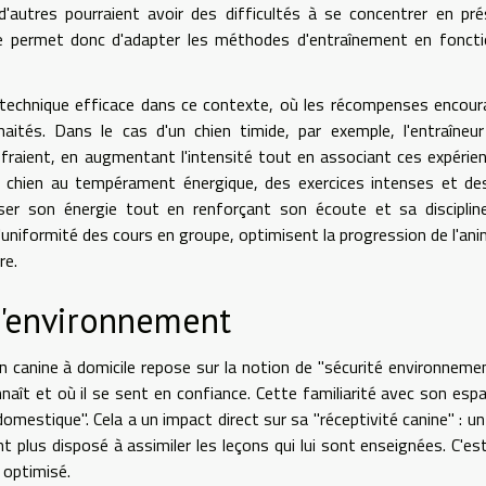
d'autres pourraient avoir des difficultés à se concentrer en pr
e permet donc d'adapter les méthodes d'entraînement en foncti
 technique efficace dans ce contexte, où les récompenses encou
aités. Dans le cas d'un chien timide, par exemple, l'entraîneu
effraient, en augmentant l'intensité tout en associant ces expérie
 chien au tempérament énergique, des exercices intenses et de
iser son énergie tout en renforçant son écoute et sa disciplin
'uniformité des cours en groupe, optimisent la progression de l'ani
re.
 l'environnement
 canine à domicile repose sur la notion de "sécurité environnemen
nnaît et où il se sent en confiance. Cette familiarité avec son esp
omestique". Cela a un impact direct sur sa "réceptivité canine" : un
 plus disposé à assimiler les leçons qui lui sont enseignées. C'est
 optimisé.