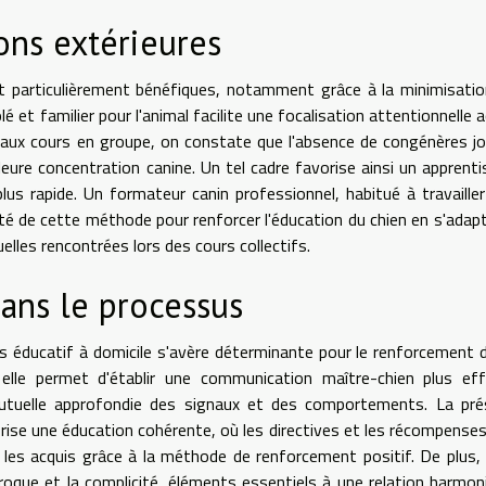
ons extérieures
t particulièrement bénéfiques, notamment grâce à la minimisati
 et familier pour l'animal facilite une focalisation attentionnelle a
s aux cours en groupe, on constate que l'absence de congénères j
eure concentration canine. Un tel cadre favorise ainsi un apprent
us rapide. Un formateur canin professionnel, habitué à travaille
ité de cette méthode pour renforcer l'éducation du chien en s'adap
lles rencontrées lors des cours collectifs.
ans le processus
us éducatif à domicile s'avère déterminante pour le renforcement d
 elle permet d'établir une communication maître-chien plus eff
utuelle approfondie des signaux et des comportements. La pré
ise une éducation cohérente, où les directives et les récompense
 les acquis grâce à la méthode de renforcement positif. De plus,
proque et la complicité, éléments essentiels à une relation harmon