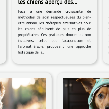
les chiens aperçu des
méthodes telles que
e
Face à une demande croissante de
l'acupuncture et
e
méthodes de soin respectueuses du bien-
l'aromathérapie
.
être animal, les thérapies alternatives pour
t
les chiens séduisent de plus en plus de
s
propriétaires. Ces pratiques douces et non
t
invasives, telles que l'acupuncture et
e
l'aromathérapie, proposent une approche
holistique de la...