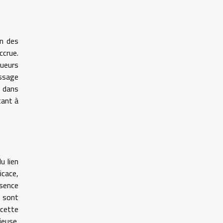
on des
ccrue.
oueurs
issage
r dans
tant à
u lien
icace,
sence
s sont
 cette
ieuse.